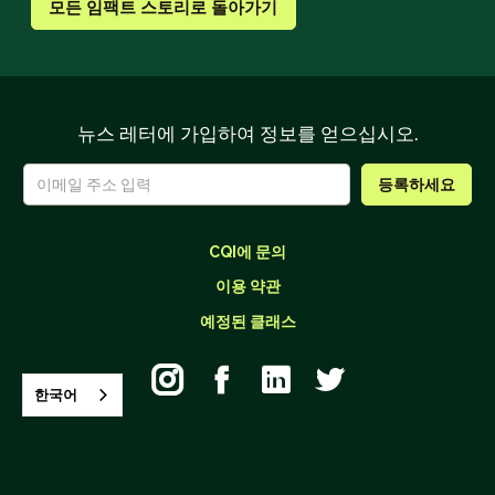
모든 임팩트 스토리로 돌아가기
뉴스 레터에 가입하여 정보를 얻으십시오.
CQI에 문의
이용 약관
예정된 클래스




한국어
26895 알리소 크릭 로드, 스위트 B-866 알리소 비에호, 캘리포니아
92656
(562) 624.4190