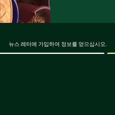
뉴스 레터에 가입하여 정보를 얻으십시오.
CQI에 문의
이용 약관
예정된 클래스




26895 알리소 크릭 로드, 스위트 B-866 알리소 비에호, 캘리포니아 92656
(562) 624.4190